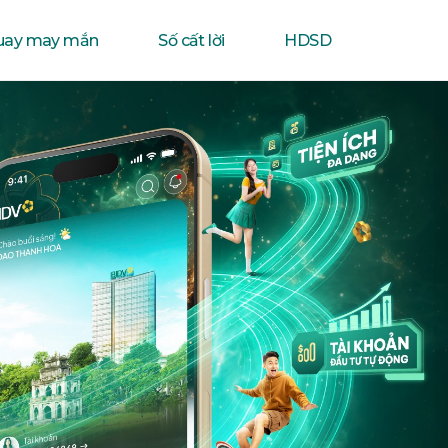
uay may mắn
Số cất lời
HDSD