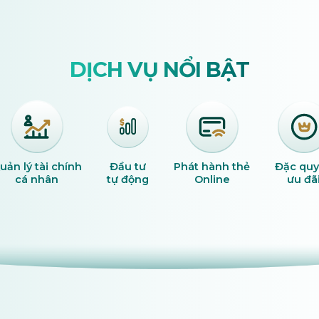
TIỆN ÍCH THÔNG MINH
Vé
Vé máy bay
Vé tàu
Vé xe
K
xem phim