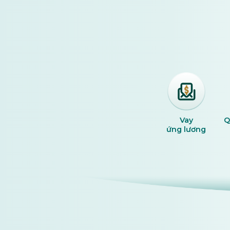
VnShop
Taxi