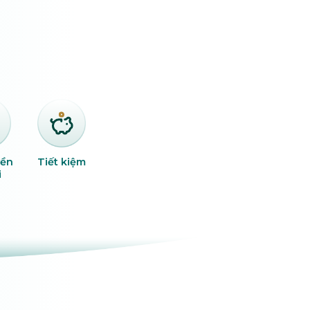
hách sạn
Mua sắm
hoàn tiền