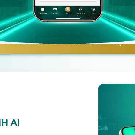
M PHÁ TÍNH NĂNG MỚI VƯỢT 
NG