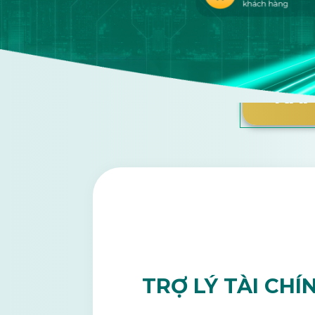
KHÁ
ĐẦU TƯ TỰ ĐỘ
SINH LỜI TỐI ƯU